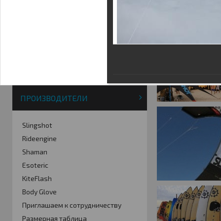
Фотогалерея
Кайт видео
Кайт - форум
Кайт FAQ
Кайт справочник
Тематические ссылки
ПРОИЗВОДИТЕЛИ
Slingshot
Rideengine
Shaman
Esoteric
KiteFlash
Body Glove
Приглашаем к сотрудничеству
Размерная таблица