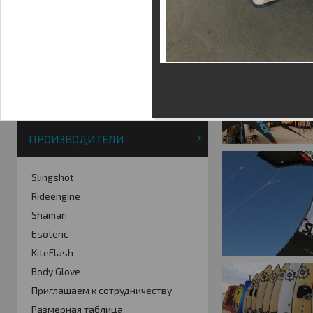
Фотогалерея
Кайт видео
Кайт - форум
Кайт FAQ
Кайт справочник
Тематические ссылки
ПРОИЗВОДИТЕЛИ
Slingshot
Rideengine
Shaman
Esoteric
KiteFlash
Body Glove
Приглашаем к сотрудничеству
Размерная таблица