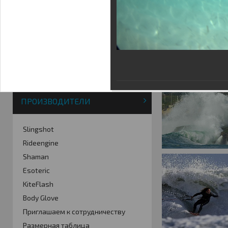
Фотогалерея
Кайт видео
Кайт - форум
Кайт FAQ
Кайт справочник
Тематические ссылки
ПРОИЗВОДИТЕЛИ
Slingshot
Rideengine
Shaman
Esoteric
KiteFlash
Body Glove
Приглашаем к сотрудничеству
Размерная таблица