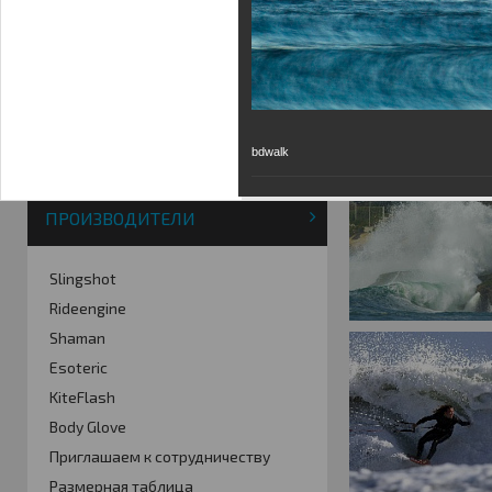
Фотогалерея
Кайт видео
Кайт - форум
Кайт FAQ
Кайт справочник
Тематические ссылки
bdwalk
ПРОИЗВОДИТЕЛИ
Slingshot
Rideengine
Shaman
Esoteric
KiteFlash
Body Glove
Приглашаем к сотрудничеству
Размерная таблица