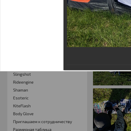
Фотогалерея
Кайт видео
Кайт - форум
Кайт FAQ
Кайт справочник
Тематические ссылки
ПРОИЗВОДИТЕЛИ
Slingshot
Rideengine
Shaman
Esoteric
KiteFlash
Body Glove
Приглашаем к сотрудничеству
Размерная таблица