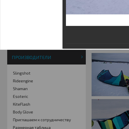
Фотогалерея
Кайт видео
Кайт - форум
Кайт FAQ
Кайт справочник
Тематические ссылки
ПРОИЗВОДИТЕЛИ
Slingshot
Rideengine
Shaman
Esoteric
KiteFlash
Body Glove
Приглашаем к сотрудничеству
Размерная таблица