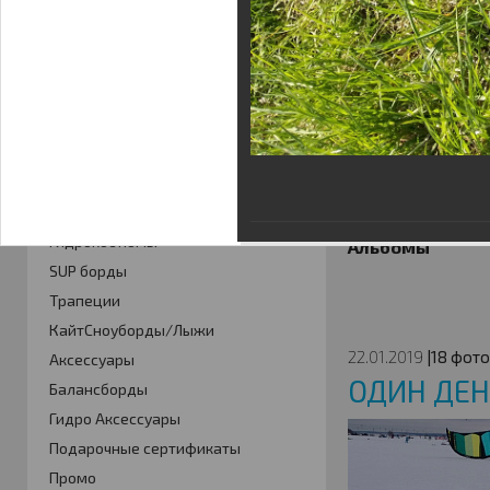
Гарантия
КАТАЛОГ
Кайты
Фойлинг
Кайтборды
Гидрокостюмы
Альбомы
SUP борды
Трапеции
КайтСноуборды/Лыжи
22.01.2019
|18 фото
Аксессуары
ОДИН ДЕН
Балансборды
Гидро Аксессуары
Подарочные сертификаты
Промо