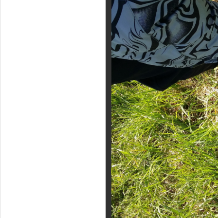
Фотогалерея
Кайт видео
Кайт - форум
Кайт FAQ
Кайт справочник
Тематические ссылки
ПРОИЗВОДИТЕЛИ
Slingshot
Rideengine
Shaman
Esoteric
KiteFlash
Body Glove
Приглашаем к сотрудничеству
Размерная таблица