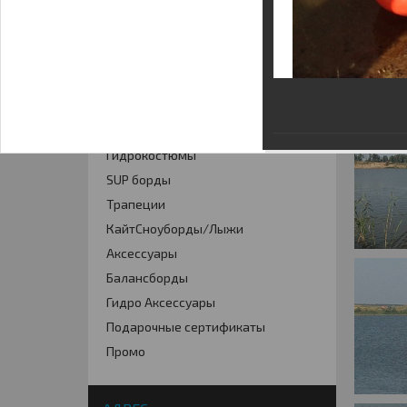
КАТАЛОГ
Кайты
Фойлинг
Кайтборды
Гидрокостюмы
SUP борды
Трапеции
КайтСноуборды/Лыжи
Аксессуары
Балансборды
Гидро Аксессуары
Подарочные сертификаты
Промо