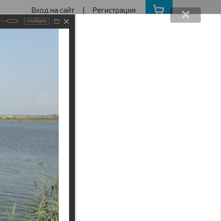
Вход на сайт
|
Регистрация
слайдер
162640730
ва с 11 до 19
ота, Воскресенье - выходной
АКЦИИ
НАШ АДРЕС
Поиск