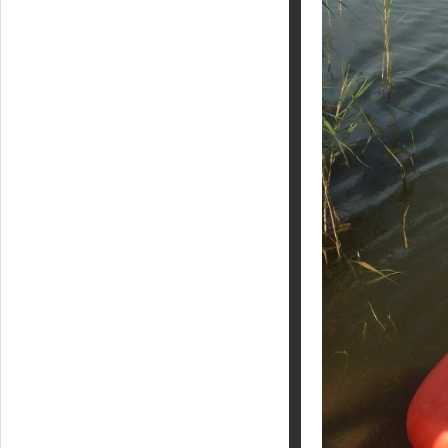
Кайт - форум
Кайт FAQ
Кайт справочник
Тематические ссылки
ПРОИЗВОДИТЕЛИ
Slingshot
Rideengine
Shaman
Esoteric
KiteFlash
Body Glove
Приглашаем к сотрудничеству
Размерная таблица
Гарантия