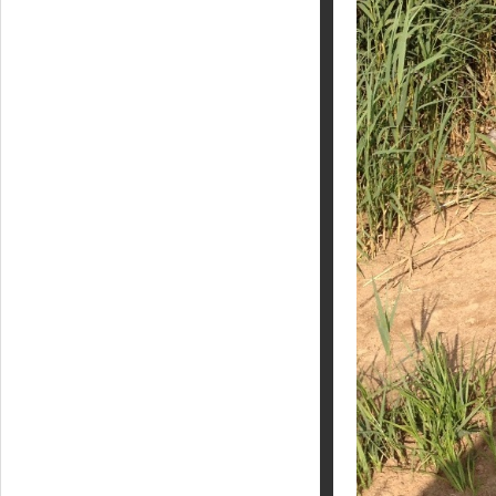
Кайт - форум
Кайт FAQ
Кайт справочник
Тематические ссылки
ПРОИЗВОДИТЕЛИ
Slingshot
Rideengine
Shaman
Esoteric
KiteFlash
Body Glove
Приглашаем к сотрудничеству
Размерная таблица
Гарантия