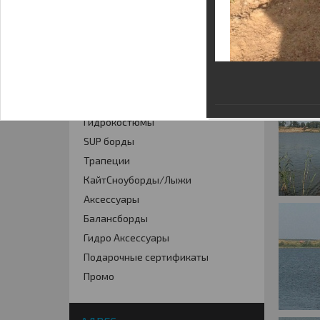
КАТАЛОГ
Кайты
Фойлинг
Кайтборды
Гидрокостюмы
SUP борды
Трапеции
КайтСноуборды/Лыжи
Аксессуары
Балансборды
Гидро Аксессуары
Подарочные сертификаты
Промо