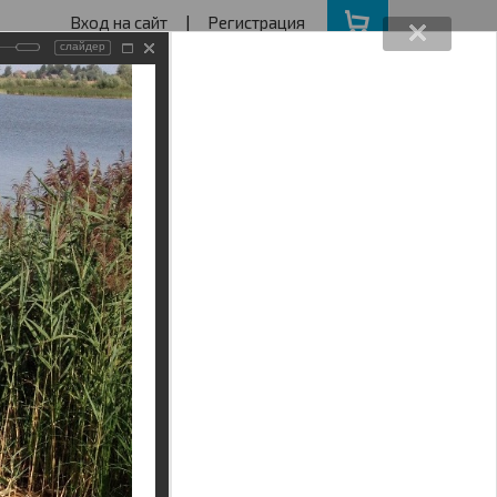
Вход на сайт
|
Регистрация
слайдер
162640730
ва с 11 до 19
ота, Воскресенье - выходной
АКЦИИ
НАШ АДРЕС
Поиск