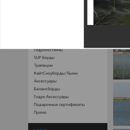
КАТАЛОГ
Кайты
Фойлинг
Кайтборды
Гидрокостюмы
SUP борды
Трапеции
КайтСноуборды/Лыжи
Аксессуары
Балансборды
Гидро Аксессуары
Подарочные сертификаты
Промо