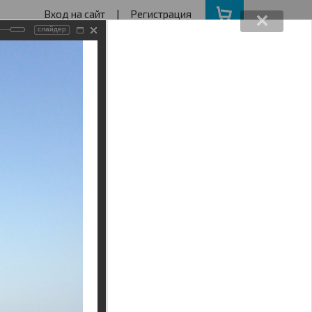
Вход на сайт
|
Регистрация
слайдер
162640730
ва с 11 до 19
ота, Воскресенье - выходной
АКЦИИ
НАШ АДРЕС
Поиск