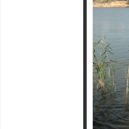
Кайт - форум
Кайт FAQ
Кайт справочник
Тематические ссылки
ПРОИЗВОДИТЕЛИ
Slingshot
Rideengine
Shaman
Esoteric
KiteFlash
Body Glove
Приглашаем к сотрудничеству
Размерная таблица
Гарантия