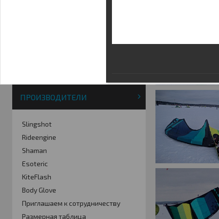
Фотогалерея
Кайт видео
Кайт - форум
Кайт FAQ
Кайт справочник
Тематические ссылки
ПРОИЗВОДИТЕЛИ
Slingshot
Rideengine
Shaman
Esoteric
KiteFlash
Body Glove
Приглашаем к сотрудничеству
Размерная таблица