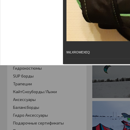
Размерная таблица
Гарантия
КАТАЛОГ
Кайты
Фойлинг
lWLXROMEXEQ
Кайтборды
Гидрокостюмы
SUP борды
Трапеции
КайтСноуборды/Лыжи
Аксессуары
Балансборды
Гидро Аксессуары
Подарочные сертификаты