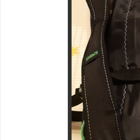
Фотогалерея
Кайт видео
Кайт - форум
Кайт FAQ
Кайт справочник
Тематические ссылки
ПРОИЗВОДИТЕЛИ
Slingshot
Rideengine
Shaman
Esoteric
KiteFlash
Body Glove
Приглашаем к сотрудничеству