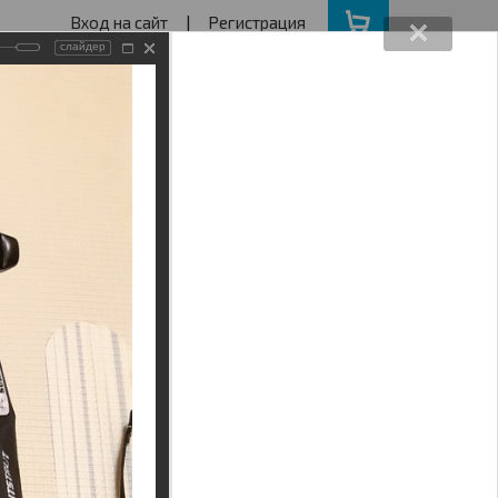
Вход на сайт
|
Регистрация
слайдер
162640730
ва с 11 до 19
ота, Воскресенье - выходной
АКЦИИ
НАШ АДРЕС
 Мельница"
Поиск
 14 М2 И RAPTOR 12М2