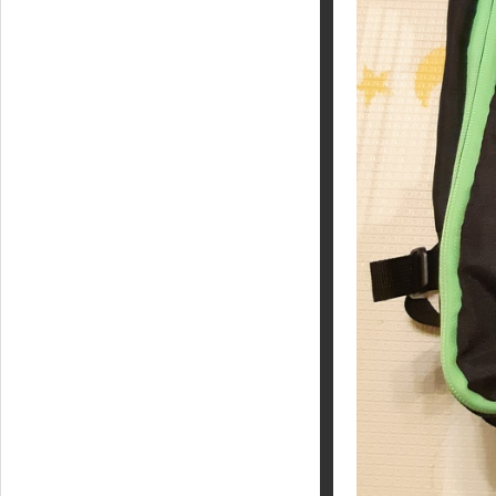
Кайт - форум
Кайт FAQ
Кайт справочник
Тематические ссылки
ПРОИЗВОДИТЕЛИ
Slingshot
Rideengine
Shaman
Esoteric
KiteFlash
Body Glove
Приглашаем к сотрудничеству
Размерная таблица
Гарантия