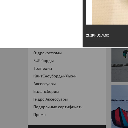
КАТАЛОГ
Кайты
ZN2RHU2dW5Q
Фойлинг
Кайтборды
Гидрокостюмы
SUP борды
Трапеции
КайтСноуборды/Лыжи
Аксессуары
Балансборды
Гидро Аксессуары
Подарочные сертификаты
Промо