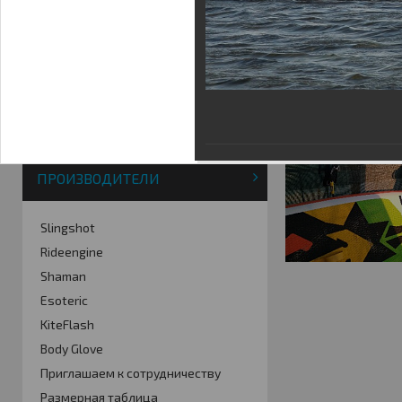
Фотогалерея
Кайт видео
Кайт - форум
Кайт FAQ
Кайт справочник
Тематические ссылки
ПРОИЗВОДИТЕЛИ
Slingshot
Rideengine
Shaman
Esoteric
KiteFlash
Body Glove
Приглашаем к сотрудничеству
Размерная таблица