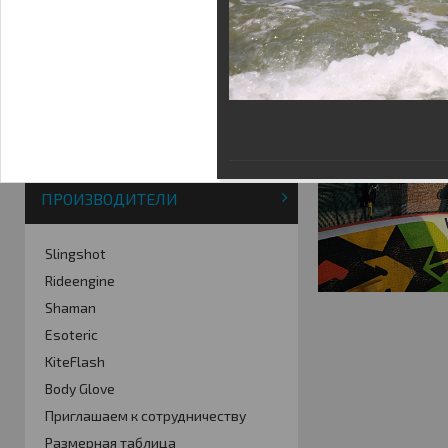
Фотогалерея
Кайт видео
Кайт - форум
Кайт FAQ
Кайт справочник
Тематические ссылки
ПРОИЗВОДИТЕЛИ
Slingshot
Rideengine
Shaman
Esoteric
KiteFlash
Body Glove
Приглашаем к сотрудничеству
Размерная таблица