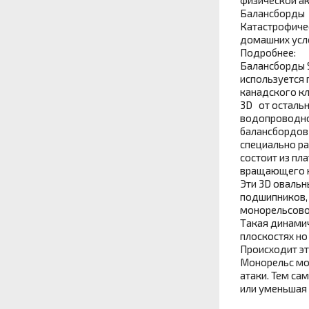
Балансборды 1
Катастрофичес
домашних усло
Подробнее:
Балансборды S
используется 
канадского кл
3D от остальн
водопроводной
балансбордов 
специально р
состоит из пл
вращающего ко
Эти 3D овальн
подшипников, 
монорельсово
Такая динамич
плоскостях но
Происходит эт
Монорельс мож
атаки. Тем са
или уменьшая