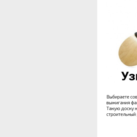
Выбираете cов
выжигания фан
Такую доску н
строительный 