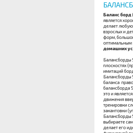
БАЛАНСБ
Баланс борд
является хоро
делает любую 
взрослых и де
форм, большо
оптимальным в
домашних ус
Балансборды S
плоскостях (п
имитаций бор
Балансборды S
баланса право
балансборда S
это и являетс
движения вве
тренировки сл
закантовки (у
Балансборды S
выбираете сам
делает его ид
физической ак