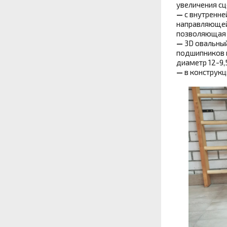
увеличения сц
—
с внутренне
направляющей
позволяющая 
—
3D овальный
подшипников и
диаметр 12-9,5
—
в конструкц