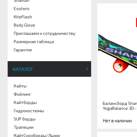
Shaman
Esoteric
KiteFlash
Body Glove
Приглашаем к сотрудничеству
Размерная таблица
Гарантия
КАТАЛОГ
Кайты
Фойлинг
Кайтборды
Балансборд Sha
YogaBalance 3D-
Гидрокостюмы
SUP борды
Нет в наличии
Трапеции
КайтСноуборды/Лыжи
Артикул