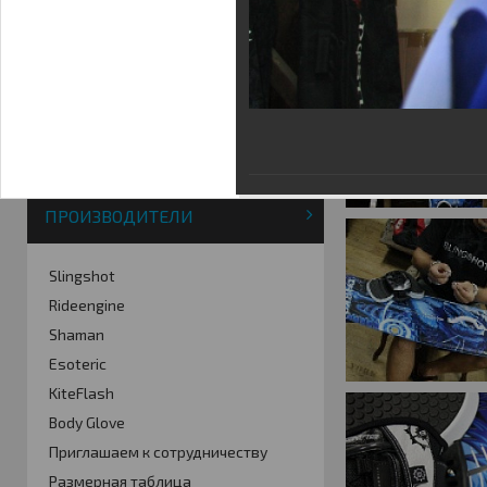
Фотогалерея
Кайт видео
Кайт - форум
Кайт FAQ
Кайт справочник
Тематические ссылки
ПРОИЗВОДИТЕЛИ
Slingshot
Rideengine
Shaman
Esoteric
KiteFlash
Body Glove
Приглашаем к сотрудничеству
Размерная таблица