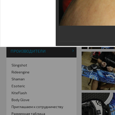
Фотогалерея
Кайт видео
Кайт - форум
Кайт FAQ
Кайт справочник
Тематические ссылки
ПРОИЗВОДИТЕЛИ
Slingshot
Rideengine
Shaman
Esoteric
KiteFlash
Body Glove
Приглашаем к сотрудничеству
Размерная таблица