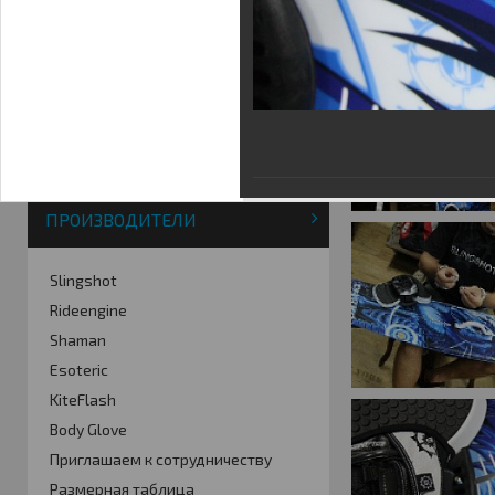
Фотогалерея
Кайт видео
Кайт - форум
Кайт FAQ
Кайт справочник
Тематические ссылки
ПРОИЗВОДИТЕЛИ
Slingshot
Rideengine
Shaman
Esoteric
KiteFlash
Body Glove
Приглашаем к сотрудничеству
Размерная таблица