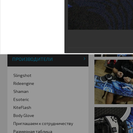
Фотогалерея
Кайт видео
Кайт - форум
Кайт FAQ
Кайт справочник
Тематические ссылки
ПРОИЗВОДИТЕЛИ
Slingshot
Rideengine
Shaman
Esoteric
KiteFlash
Body Glove
Приглашаем к сотрудничеству
Размерная таблица