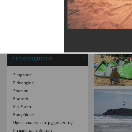
Фотогалерея
Кайт видео
Кайт - форум
Кайт FAQ
Кайт справочник
Тематические ссылки
ПРОИЗВОДИТЕЛИ
Slingshot
Rideengine
Shaman
Esoteric
KiteFlash
Body Glove
Приглашаем к сотрудничеству
Размерная таблица