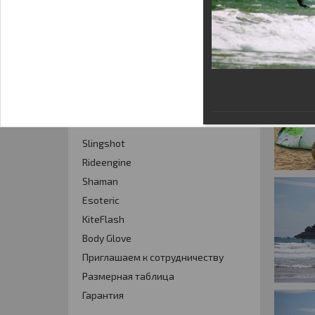
Кайт - форум
Кайт FAQ
Кайт справочник
Тематические ссылки
ПРОИЗВОДИТЕЛИ
Slingshot
Rideengine
Shaman
Esoteric
KiteFlash
Body Glove
Приглашаем к сотрудничеству
Размерная таблица
Гарантия