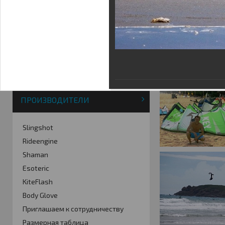
Фотогалерея
Кайт видео
Кайт - форум
Кайт FAQ
Кайт справочник
Тематические ссылки
ПРОИЗВОДИТЕЛИ
Slingshot
Rideengine
Shaman
Esoteric
KiteFlash
Body Glove
Приглашаем к сотрудничеству
Размерная таблица