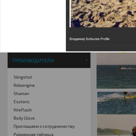
Фотогалерея
Кайт видео
Кайт - форум
Кайт FAQ
Кайт справочник
Владимир Бобылев Profile
Тематические ссылки
ПРОИЗВОДИТЕЛИ
Slingshot
Rideengine
Shaman
Esoteric
KiteFlash
Body Glove
Приглашаем к сотрудничеству
Размерная таблица