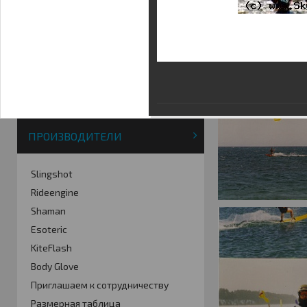
Фотогалерея
Кайт видео
Кайт - форум
Кайт FAQ
Кайт справочник
Тематические ссылки
ПРОИЗВОДИТЕЛИ
Slingshot
Rideengine
Shaman
Esoteric
KiteFlash
Body Glove
Приглашаем к сотрудничеству
Размерная таблица