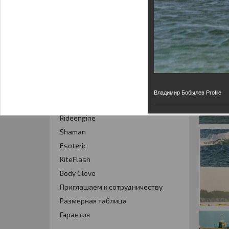
Кайт - форум
Кайт FAQ
Кайт справочник
Тематические ссылки
ПРОИЗВОДИТЕЛИ
Владимир Бобылев Profile
Slingshot
Rideengine
Shaman
Esoteric
KiteFlash
Body Glove
Приглашаем к сотрудничеству
Размерная таблица
Гарантия