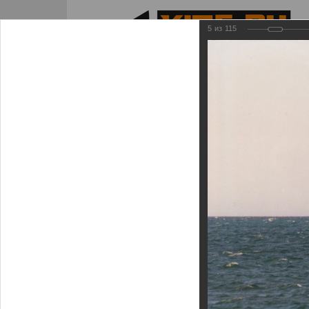
5
из
115
КАТАЛОГ
О НАС
ОПЛАТА/ДОСТАВКА
Главная
Информационный канал
Галере
Кайты
Кайт клуб
Оплата/Доставка
Виртуальная школа кайтинга
Новости
Внимание мошенники!
SUP борды
Кайт - 
Фойлинг
Клубная карта
Гарантия
Школы кайтсерфинга
Наши интернет ресурсы
Трапеции
Кайт FA
Кайтборды
Команда Кайт ру
Размерная таблица
Кайт- сафари
Фотогалерея
КайтСноуборды/Лыжи
Кайт сп
Гидрокостюмы
Для чего нужна школа
Кайт видео
Аксессуары
Тематич
24.12.20
кайтсерфинга
НАВИГАЦИЯ ПО РАЗДЕЛУ
СТА
Новости
Наши интернет ресурсы
Фотогалерея
Кайт видео