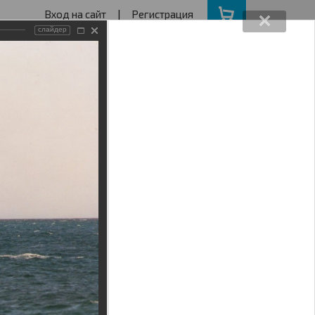
Вход на сайт
|
Регистрация
слайдер
162640730
ва с 11 до 19
ота, Воскресенье - выходной
АКЦИИ
НАШ АДРЕС
Поиск