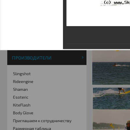
Фотогалерея
Кайт видео
Кайт - форум
Кайт FAQ
Кайт справочник
Тематические ссылки
ПРОИЗВОДИТЕЛИ
Slingshot
Rideengine
Shaman
Esoteric
KiteFlash
Body Glove
Приглашаем к сотрудничеству
Размерная таблица