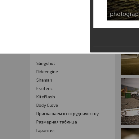
Кайт - форум
Кайт FAQ
Кайт справочник
Тематические ссылки
ПРОИЗВОДИТЕЛИ
Slingshot
Rideengine
Shaman
Esoteric
KiteFlash
Body Glove
Приглашаем к сотрудничеству
Размерная таблица
Гарантия