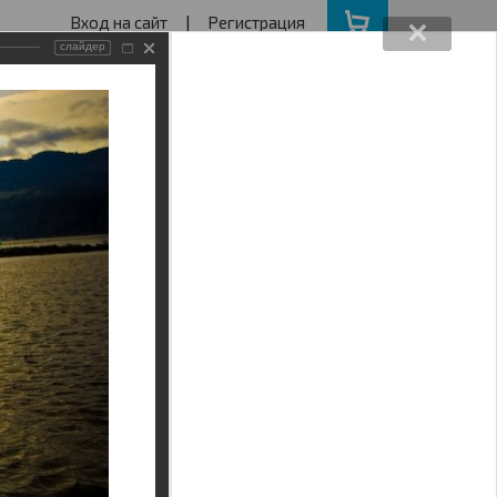
Вход на сайт
|
Регистрация
слайдер
162640730
ва с 11 до 19
ота, Воскресенье - выходной
АКЦИИ
НАШ АДРЕС
Поиск