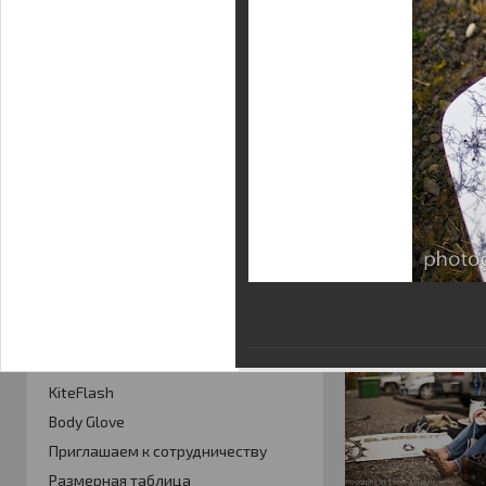
Фотогалерея
Кайт видео
Кайт - форум
Кайт FAQ
Кайт справочник
Тематические ссылки
ПРОИЗВОДИТЕЛИ
Slingshot
Rideengine
Shaman
Esoteric
KiteFlash
Body Glove
Приглашаем к сотрудничеству
Размерная таблица