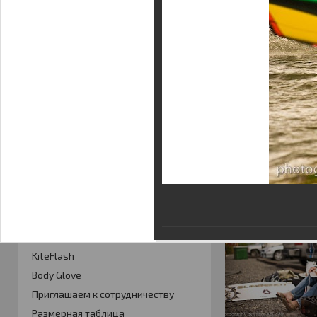
Фотогалерея
Кайт видео
Кайт - форум
Кайт FAQ
Кайт справочник
Тематические ссылки
ПРОИЗВОДИТЕЛИ
Slingshot
Rideengine
Shaman
Esoteric
KiteFlash
Body Glove
Приглашаем к сотрудничеству
Размерная таблица