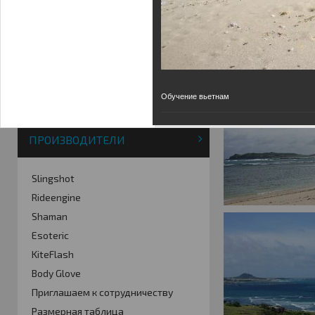
Фотогалерея
Кайт видео
Кайт - форум
Кайт FAQ
Кайт справочник
Тематические ссылки
Обучение вьетнам
ПРОИЗВОДИТЕЛИ
Slingshot
Rideengine
Shaman
Esoteric
KiteFlash
Body Glove
Приглашаем к сотрудничеству
Размерная таблица