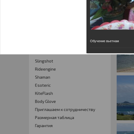
Кайт - форум
Кайт FAQ
Кайт справочник
Тематические ссылки
Обучение вьетнам
ПРОИЗВОДИТЕЛИ
Slingshot
Rideengine
Shaman
Esoteric
KiteFlash
Body Glove
Приглашаем к сотрудничеству
Размерная таблица
Гарантия