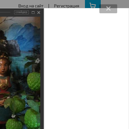
Вход на сайт
|
Регистрация
слайдер
162640730
ва с 11 до 19
ота, Воскресенье - выходной
АКЦИИ
НАШ АДРЕС
Поиск