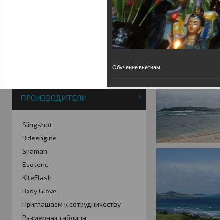
Фотогалерея
Кайт видео
Кайт - форум
Кайт FAQ
Кайт справочник
Тематические ссылки
Обучение вьетнам
ПРОИЗВОДИТЕЛИ
Slingshot
Rideengine
Shaman
Esoteric
KiteFlash
Body Glove
Приглашаем к сотрудничеству
Размерная таблица