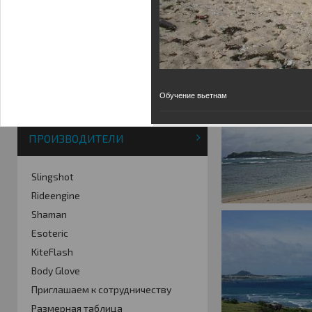
Фотогалерея
Кайт видео
Кайт - форум
Кайт FAQ
Кайт справочник
Тематические ссылки
Обучение вьетнам
ПРОИЗВОДИТЕЛИ
Slingshot
Rideengine
Shaman
Esoteric
KiteFlash
Body Glove
Приглашаем к сотрудничеству
Размерная таблица