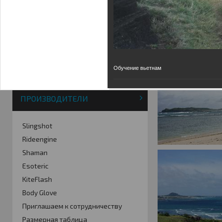
Фотогалерея
Кайт видео
Кайт - форум
Кайт FAQ
Кайт справочник
Тематические ссылки
Обучение вьетнам
ПРОИЗВОДИТЕЛИ
Slingshot
Rideengine
Shaman
Esoteric
KiteFlash
Body Glove
Приглашаем к сотрудничеству
Размерная таблица