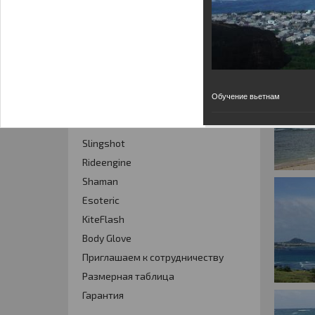
Кайт - форум
Кайт FAQ
Кайт справочник
Тематические ссылки
Обучение вьетнам
ПРОИЗВОДИТЕЛИ
Slingshot
Rideengine
Shaman
Esoteric
KiteFlash
Body Glove
Приглашаем к сотрудничеству
Размерная таблица
Гарантия