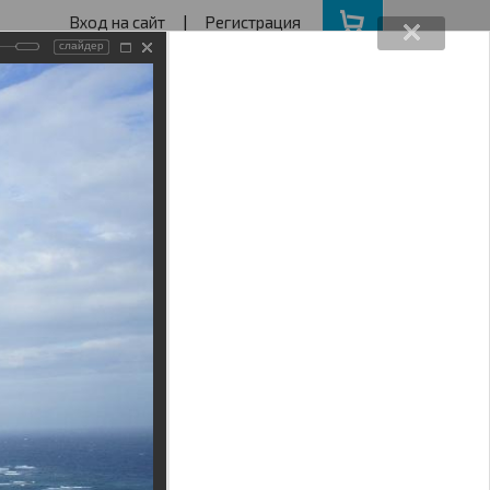
Вход на сайт
|
Регистрация
слайдер
162640730
ва с 11 до 19
ота, Воскресенье - выходной
АКЦИИ
НАШ АДРЕС
Поиск